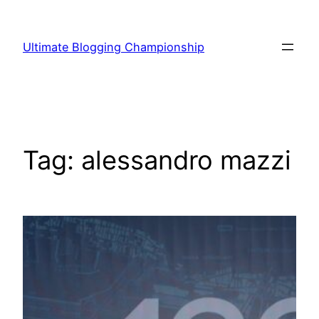
Vai
al
Ultimate Blogging Championship
contenuto
Tag:
alessandro mazzi