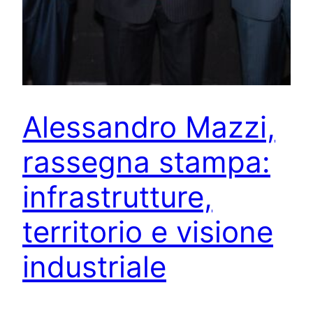
Alessandro Mazzi,
rassegna stampa:
infrastrutture,
territorio e visione
industriale