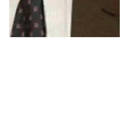
Verso un Futuro
Sostenibile: I Porti
Verdi d’Italia e il
Ruolo del PNRR
secondo
Alessandro Mazzi