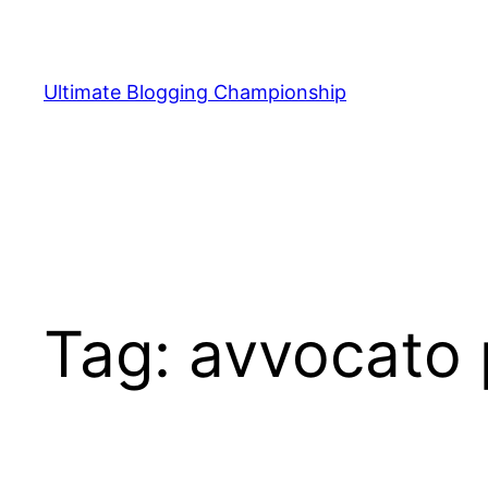
Vai
al
contenuto
Ultimate Blogging Championship
Tag:
avvocato p