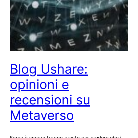
Blog Ushare:
opinioni e
recensioni su
Metaverso
Forse è ancora troppo presto per credere che il