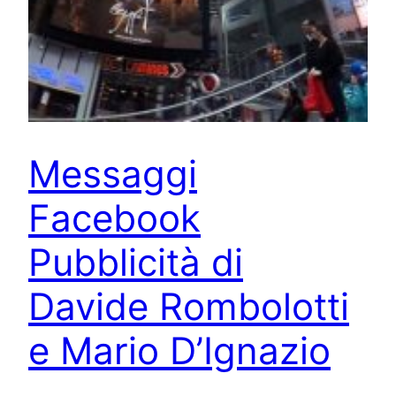
Messaggi
Facebook
Pubblicità di
Davide Rombolotti
e Mario D’Ignazio