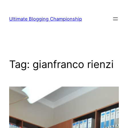
Vai
al
Ultimate Blogging Championship
contenuto
Tag:
gianfranco rienzi