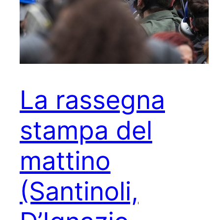
La rassegna
stampa del
mattino
(Santinoli,