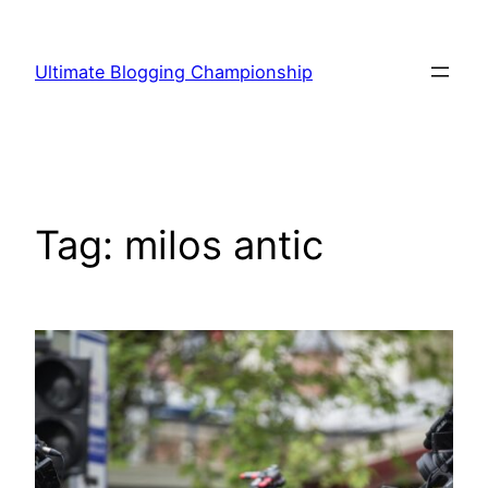
Vai
al
Ultimate Blogging Championship
contenuto
Tag:
milos antic