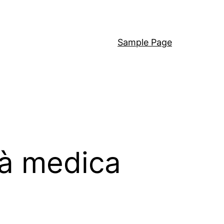
Sample Page
tà medica