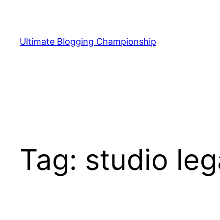
Vai
al
contenuto
Ultimate Blogging Championship
Tag:
studio le