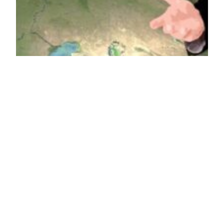
Avvocato Pitorri
(Roma), rassegna
stampa
immigrazione