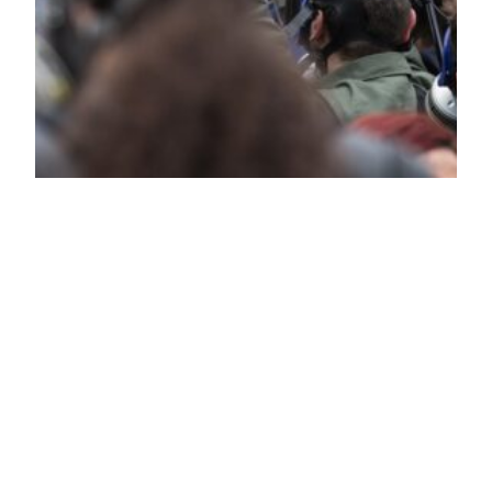
La rassegna
stampa del mattino
(Santinoli,
D’Ignazio,
Rombolotti, ecc.)