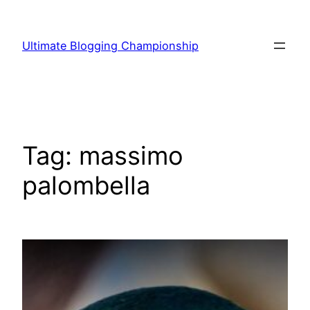
Vai
al
Ultimate Blogging Championship
contenuto
Tag:
massimo
palombella